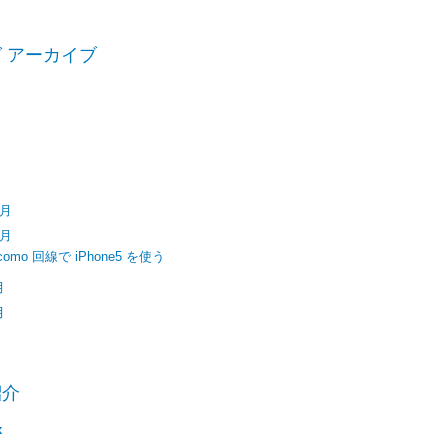
 アーカイブ
6
(2)
5
(3)
4
(2)
3
(5)
2
(72)
2月
(2)
0月
(1)
como 回線で iPhone5 を使う
月
(1)
月
(68)
紹介
x