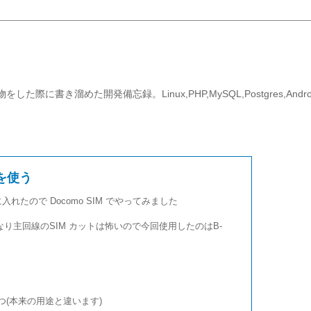
際に書き溜めた開発備忘録。Linux,PHP,MySQL,Postgres,Andr
 を使う
に入れたので Docomo SIM でやってみました
いきなり主回線のSIM カットは怖いので今回使用したのはB-
つ(本来の用途と違います)