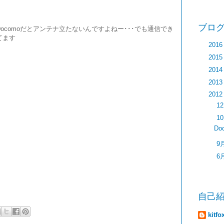
ブログ
Docomoだとアンテナ立たないんですよねー･･･でも通信でき
てます
►
201
►
201
►
201
►
201
▼
201
►
1
▼
1
Do
►
9
►
6
自己
kitfo