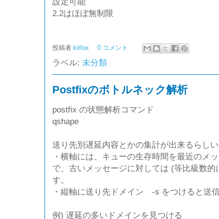
設定可能
2.2はほぼ無制限
投稿者
kitfox
0 コメント
ラベル:
未分類
Postfixのボトルネック解析
postfix の状態解析コマンド
qshape
送り先別遅延内容とかの集計が出来るらしい･
・横軸には、キューの生存時間を最近のメッ
で、古いメッセージに対しては (等比級数的
す。
・縦軸に送り先ドメイン -s をつけると送
例) 遅延の多いドメインを見つける