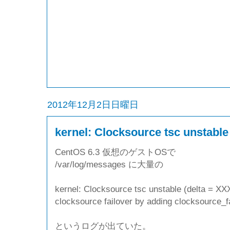
2012年12月2日日曜日
kernel: Clocksource tsc unstable
CentOS 6.3 仮想のゲストOSで
/var/log/messages に大量の
kernel: Clocksource tsc unstable (delta = 
clocksource failover by adding clocksource_f
というログが出ていた。