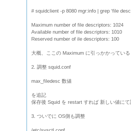
# squidclient -p 8080 mgr:info | grep ‘file descr
Maximum number of file descriptors: 1024
Available number of file descriptors: 1010
Reserved number of ile descriptors: 100
大概、ここの Maximum に引っかかっている
2. 調整 squid.conf
max_filedesc 数値
を追記
保存後 Squid を restart すれば 新しい値
3. ついでに OS側も調整
/etc/sysctl.conf