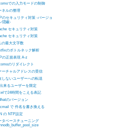
ocomoでの入力モードの制御
ーネルの整理
HPのセキュリティ対策 -バージョ
ン隠蔽-
pache セキュリティ対策
pache セキュリティ対策
RLの最大文字数
ostfixのボトルネック解析
Pの正規表現 A-z
ocomoのリダイレクト
ァーチャルアドレスの受信
在しないユーザーへの転送
u 出来るユーザーを限定
xcelで24時間をこえる表記
edhatのバージョン
ocmail で 件名を書き換える
N の NTP設定
ータベースチューニング
innodb_buffer_pool_size