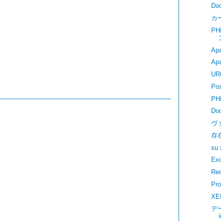
D
カ
P
A
A
U
P
PH
D
ヴ
存
s
E
R
Pr
XE
デ