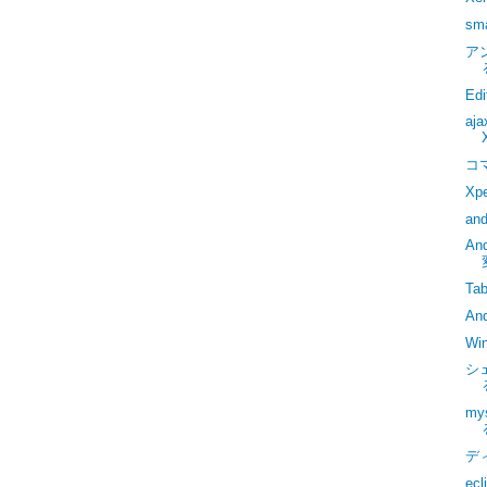
sm
ア
Ed
a
コ
X
an
A
Ta
An
Wi
シ
m
デ
ec