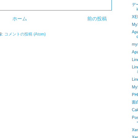
デ
X
ホーム
前の投稿
My
Ap
録:
コメントの投稿 (Atom)
my
Ap
Li
Li
Li
M
PH
面
Ca
Po
Xe
X