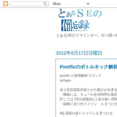
とあるSEのリマインダー。日々調べ物をした
2012年6月17日日曜日
Postfixのボトルネック解
postfix の状態解析コマンド
qshape
送り先別遅延内容とかの集計が出来る
・横軸には、キューの生存時間を最
対しては (等比級数的に) 多少粗い
・縦軸に送り先ドメイン -s をつけ
例) 遅延の多いドメインを見つける