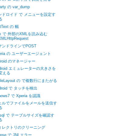
arty の var_dump
ンドロイド で メニューを設定す
る
itText の 幅
jax で 外部のXMLを読み込む
XMLHttpRequest
マンドラインでPOST
peria の ユーザーエージェント
droid のマネージャー
ndroid エミュレーターの大きさを
変える
bleLayout の で複数行にまたがる
droid で タッチを検出
nows7 で Xperia を認識
ェルでファイルをメールを送信す
る
ysql で テーブルサイズを確認す
る
ィレクトリのクリーニング
lipse で JNI エラー