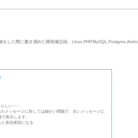
際に書き溜めた開発備忘録。Linux,PHP,MySQL,Postgres,Andr
析
らしい･･･
近のメッセージに対しては細かい間隔で、古いメッセージに
間隔で表示します。
ると送信者別になる