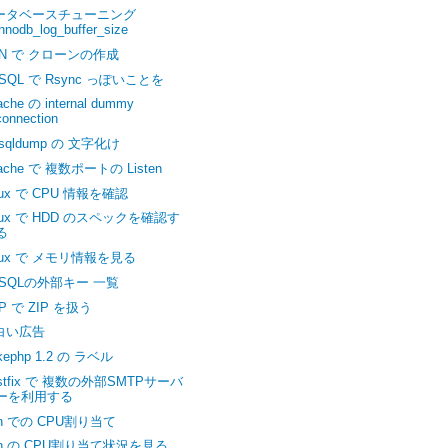
ータベースチューニング
innodb_log_buffer_size
EN で クローンの作成
SQL で Rsync っぽいことを
ache の internal dummy
connection
sqldump の 文字化け
ache で 複数ポートの Listen
nux で CPU 情報を確認
nux で HDD のスペックを確認す
る
nux で メモリ情報を見る
ySQLの外部キー 一覧
P で ZIP を扱う
白い広告
kephp 1.2 の ラベル
stfix で 複数の外部SMTPサーバ
ーを利用する
n での CPU割り当て
en の CPU割り当て状況を見る