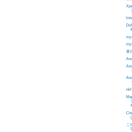
Xp
In
Do
m
my
東
An
A
A
n
Ma
Ch
こ