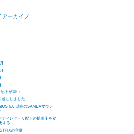
 アーカイブ
6
(2)
5
(3)
4
(2)
3
(5)
2
(72)
2月
(2)
0月
(1)
月
(1)
月
(68)
ar配下が重い
引越ししました
ntOS 5.0 以降のSAMBAマウン
ト
定ディレクトリ配下の拡張子を変
更する
STFIXの容量